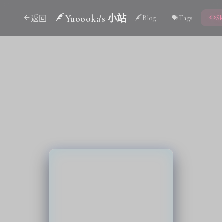
Yuoooka's 小站
Blog
Tags
Sk
返回